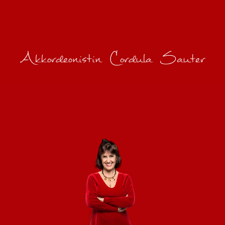
Akkordeonistin
Cordula Sauter