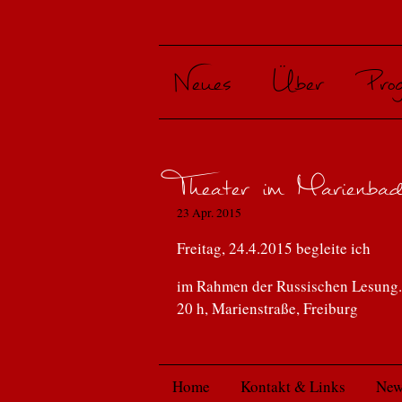
Neues
Über
Pro
- ...
Betr
von A
Theater im Marienba
23 Apr. 2015
Kuss
von 
Freitag, 24.4.2015 begleite ich
Ins N
im Rahmen der Russischen Lesung.
Reis
20 h, Marienstraße, Freiburg
Der K
Mens
Home
Kontakt & Links
New