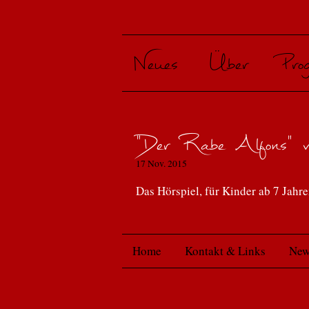
Neues
Über
Pro
- ...
Betr
von A
"Der Rabe Alfons" vo
17 Nov. 2015
Kuss
von 
Das Hörspiel, für Kinder ab 7 Jahr
Ins N
Reis
Home
Kontakt & Links
New
Der K
Mens