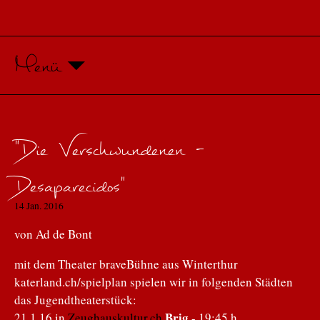
Menü
"Die Verschwundenen -
Desaparecidos"
14 Jan. 2016
von Ad de Bont
mit dem Theater braveBühne aus Winterthur
katerland.ch/spielplan spielen wir in folgenden Städten
das Jugendtheaterstück:
Brig
21.1.16 in
Zeughauskultur.ch
- 19:45 h