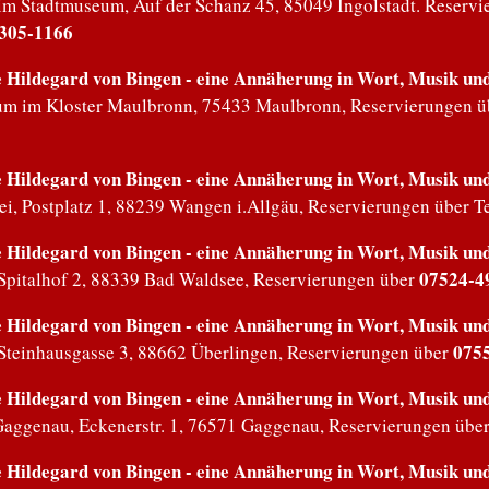
 im Stadtmuseum, Auf der Schanz 45, 85049 Ingolstadt. Reservi
Oelkrug-Sauter
305-1166
Hildegard von Bingen - eine Annäherung in Wort, Musik und 
la Sauter
rium im Kloster Maulbronn, 75433 Maulbronn, Reservierungen 
 Piazzolla - "Mehr Tango geht nicht!"
Hildegard von Bingen - eine Annäherung in Wort, Musik und 
leine Kolvar und die große Reise
ei, Postplatz 1, 88239 Wangen i.Allgäu, Reservierungen über T
rt mit Werken von Astor Piazzolla
Hildegard von Bingen - eine Annäherung in Wort, Musik und 
07524-4
 Spitalhof 2, 88339 Bad Waldsee, Reservierungen über
Hildegard von Bingen - eine Annäherung in Wort, Musik und 
075
, Steinhausgasse 3, 88662 Überlingen, Reservierungen über
Hildegard von Bingen - eine Annäherung in Wort, Musik und 
 Gaggenau, Eckenerstr. 1, 76571 Gaggenau, Reservierungen übe
Hildegard von Bingen - eine Annäherung in Wort, Musik und 