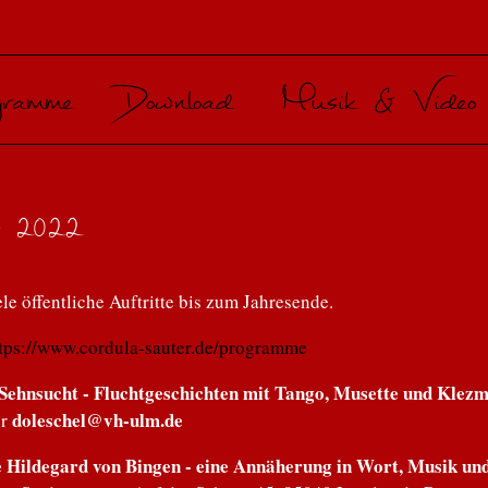
gramme
Download
Musik & Video
weil wir Menschen sind -
achtungen und Konzert mit Werken
stor Piazzolla
r 2022
 und Umarmung, Deine Hildegard
Bingen
le öffentliche Auftritte bis zum Jahresende.
euland - eine musikalisch-literarische
tps://www.cordula-sauter.de/programme
e
 Sehnsucht - Fluchtgeschichten mit Tango, Musette und Klez
artoffelkäfer und die Sehnsucht
doleschel@vh-ulm.de
r
Hildegard von Bingen - eine Annäherung in Wort, Musik und 
chen und Irrtümer