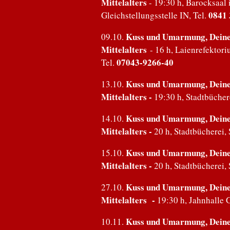
Mittelalters
- 19:30 h, Barocksaal
Duo 
0841 
Gleichstellungsstelle IN, Tel.
Kuss und Umarmung, Deine 
09.10.
Cordu
Mittelalters
- 16 h, Laienrefekto
07043-9266-40
Tel.
Astor
Kuss und Umarmung, Deine 
13.10.
Der k
Mittelalters -
19:30 h, Stadtbücher
Konze
Kuss und Umarmung, Deine 
14.10.
Mittelalters -
20 h, Stadtbücherei,
Kuss und Umarmung, Deine 
15.10.
Mittelalters -
20 h, Stadtbücherei
Kuss und Umarmung, Deine 
27.10.
Mittelalters -
19:30 h, Jahnhalle
Kuss und Umarmung, Deine 
10.11.