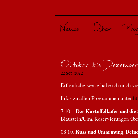
Neues
Über
Pro
- ...
Betr
von A
Oktober bis Dezembe
22 Sep. 2022
Kuss
von 
Erfreulicherweise habe ich noch vie
Ins N
Infos zu allen Programmen unter
ht
Reis
Der Kartoffelkäfer und die
7.10. -
Der K
Blaustein/Ulm. Reservierungen übe
Kuss und Umarmung, Deine 
Mens
08.10.